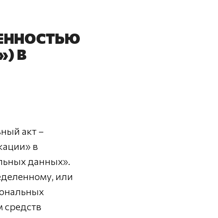
ВЕННОСТЬЮ
) В
ный акт –
кации» в
льных данных».
еделенному, или
сональных
м средств