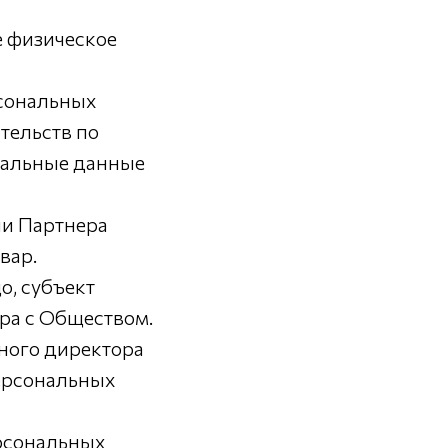
 физическое
сональных
тельств по
ональные данные
ли Партнера
вар.
о, субъект
ра с Обществом.
ного директора
ерсональных
ерсональных