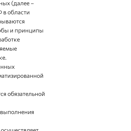
ных (далее –
 в области
крываются
собы и принципы
работке
няемые
ке.
анных
оматизированной
ся обязательной
а выполнения
 осуществляет