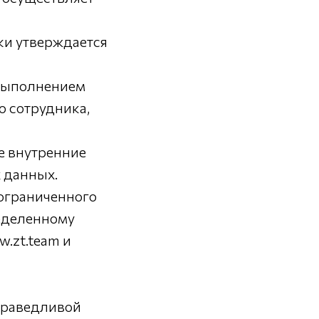
ки утверждается
 выполнением
о сотрудника,
е внутренние
 данных.
еограниченного
ределенному
w.zt.team и
справедливой