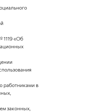
социального
ой
 1119 «Об
мационных
дении
использования
о работниками в
нных,
ем законных,