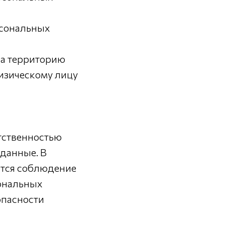
рсональных
на территорию
физическому лицу
етственностью
данные. В
тся соблюдение
ональных
опасности